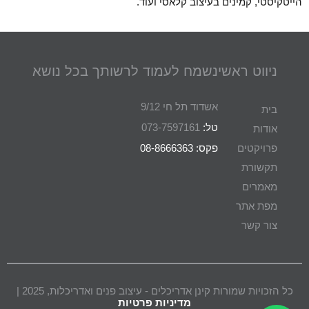
הייטקיסטי, קמינים בעיצוב קלאסי ועוד.
ניווט ראשי
נשמח לעמוד לרשותך בכל נושא
אשדוד תל חי 9/12
בית
טל:
073-7597161
אודות
פרויקטים
פקס: 08-8666363
תקשורת
מאמרים
מפת אתר
צור קשר
כל הזכויות שמורות קינן אדריכלים - עיצוב פנים ואדריכלות, 2025 |
מדיניות פרטיות