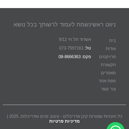
ניווט ראשי
נשמח לעמוד לרשותך בכל נושא
אשדוד תל חי 9/12
בית
טל:
073-7597161
אודות
פרויקטים
פקס: 08-8666363
תקשורת
מאמרים
מפת אתר
צור קשר
כל הזכויות שמורות קינן אדריכלים - עיצוב פנים ואדריכלות, 2025 |
מדיניות פרטיות