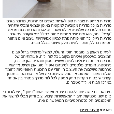
מדרגות מרחפות צוברות פופולאריות בשנים האחרונות, מדובר בגרם
מדרגות בו כל מדרגה מקובעת למקומה באופן עצמאי ומבלי שתהיה
מחוברת למדרגה שלפניה או לזו שאחריה. לגרם מדרגות כזה מראה
"קליל" יותר, הוא אינו יוצר מחסום אטום בחלל כפי שקורה עם גרם
מדרגות רגיל ,כך הוא פותח פתח למגוון אפשרויות עיצוב ואינו מהווה
חסימה בחלל, והופך להיות חלק עיצובי בכלל הבית.
לעיתים האופן בו מובטח חוסן זה גלוי, למשל פרופילי ברזל עבים
המוצבים באלכסון ואליהם מקובע כל לוח ולוח. פעולותיהם של
מדרגות מרחפות יכולים להיות עשויים מגוון חומרים כגון זכוכית,
נירוסטה, חומרים פלסטיים למיניהם ואפילו סוגי אבן ושיש. מדרגות
מרחפות משלבות את העיצוב הייחודי עם התכונות האופייניות לחומר
הגלם המוכר והאהוב. אין ספק שעיצוב כזה של מדרגות מחייב תכנון
קפדני שיבטיח הקניית חוזק מספק לכל לוח מדרך בנפרד בין אם זה
במרכז הבית או ליד מטבחים.
מים אחרות קשה יותר לזהות כיצד מתאפשר אותו "ריחוף" , יש לזכור כי
כיום ישנן טכניקות חיבור המאפשרות קיבוע יציב וחזק מבלי לחשוף את
האלמנטים הקונסטרוקטיביים המאפשרים זאת.
ראו גם:
עיצוב פנים