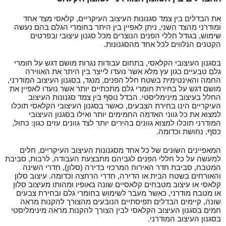
את הבדלים בין צמד סגנונות העיצוב העיקריים, קלאסי מצד אחד
ומודרני מהצד השני, ניתן לאפיין בין היתר בחומרי הגלם בהם נעשה
שימוש, בגודל חללי הפנים הנוצרים מכל סגנון עיצובי ובפרטים
הקטנים הנלווים לכל אחד מהסגנונות.
בסגנון העיצובי הקלאסי, בתחום עבודות נגרות מושם דגש על חומרי
גלם טבעיים כגון עץ מלא אשר נועדו לייצר בין היתר את האווירה
החמה והאינטימית בשטח חלל הפנים, מנגד, בסגנון העיצוב המודרני,
מושם דגש על בחירת חומרי גלם מתכתיים יותר אשר נועדו לאפיין את
החלל בעיצוב מינימליסטי. הבדל נוסף בין צמד סגנונות העיצוב
העיקריים הינו בחירת הצבעים, כאשר בסגנון העיצובי הקלאסי תוכלו
למצוא את כל גווני האדמה החמימים יותר ואילו בסגנון העיצובי
המודרני תוכלו למצוא גוונים בהירים יותר לצד גוונים עזים כגון: כחול,
כסף, נחושת וכדומה.
המאפיינים השונים של כל אחד מסגנונות העיצוב העיקריים, חלים
למעשה על כל חללי הפנים לגביהם מתבצעת העבודה, לרבות, סביבת
המטבח, סביבת חדר האירוח המרכזי בדירה (סלון), חדרי השינה
והאורחים בשטח הבית או הדירה, חדרי הרחצה וכדומה. עיצוב סלון
קלאסי או עיצוב מטבחים קלאסיים שונה באופיו ומהותו מעיצוב סלון
או מטבח מודרני, כאשר מעבר לשימוש בחומרי גלם ובחירת צבעים
שונה, קיימים הבדלים תפיסתיים הנובעים מהצורך להקנות מראה
חמים בסגנון העיצוב הקלאסי לבין הצורך להקנות מראה מינימליסטי
בסגנון העיצוב המודרני.