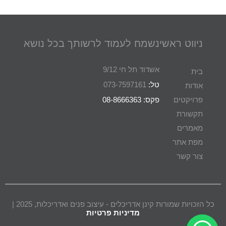
ניווט ראשי
נשמח לעמוד לרשותך בכל נושא
אשדוד תל חי 9/12
בית
טל:
073-7597161
אודות
פרויקטים
פקס: 08-8666363
תקשורת
מאמרים
מפת אתר
צור קשר
כל הזכויות שמורות קינן אדריכלים - עיצוב פנים ואדריכלות, 2025 |
מדיניות פרטיות