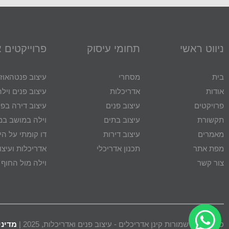
ניווט ראשי
תחומי עיסוק
פרוייקטים 
בית
מסחרי
עיצוב פנטהאוז
אודות
אדריכלות
עיצוב פנים ויל
פרויקטים
עיצוב פנים
עיצוב דירה בפל
תקשורת
עיצוב בתים
וילה במושב במ
מאמרים
עיצוב דירות
דו קומתי על הי
מפת אתר
תכנון אדריכלי
אדריכלות ועיצו
צור קשר
וילה מול החוף
כל הזכויות שמורות קינן אדריכלים - עיצוב פנים ואדריכלות, 2025 |
מדיני