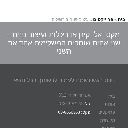
בית
»
פרוייקטים
»
עיצוב פנים בירושלים
מקס ואלי קינן אדריכלות ועיצוב פנים -
שני אחים שותפים המשלימים אחד את
השני
ניווט ראשי
נשמח לעמוד לרשותך בכל נושא
אשדוד תל חי 9/12
בית
טל:
073-7597161
אודות
פרויקטים
פקס: 08-8666363
תקשורת