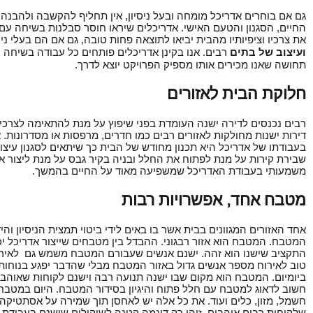
גם אם בוחרים אדריכל מומחה ובעל ניסיון, אין תחליף להקשבה ולהבנה
החיים, הסגנון והטעם האישי. אדריכלים שיראו חוסר סבלנות בשיחה עם 
את צרכיו וציפיותיו מהבית יביאו לתוצאה פחות טובה, גם אם הם בעלי ני
ועיצוב של בתים
רבים. אנו בקינן אדריכלים פותחים כל עבודה בשיחה
תחושה שאנו מכירים אותו מספיק הפרויקט יוצא לדרך.
חלוקת הבית לאזורים
רבים נכנסים לדירה ישנה העומדת בפני שיפוץ על מנת להתאימה לצרכי
דירות ישנות מחולקות לאזורים רבים כמו חדרים, מרפסות או מסדרונות.
בעבודתו של אדריכל היא תכנון מחודש של הבית כך שיתאים לסגנון עיצוב
שבירת קירות על מנת לפתוח את החלל ובניה בקיר גבס על מנת ליצור א
משמעותי בעבודת האדריכל שמשפיעה מאוד על החיים בהמשך.
מטבח אחד, אפשרויות רבות
אחד האזורים המגוונים בבית אשר בו באים לידי ביטוי תמצית הניסיון והי
המטבח. המטבח הוא אזור רבגוני. ההבדל בין מטבחים שייצור אדריכל יכו
התקציב שישנו הוא זהה. ישנם אנשים שעבורם המטבח משמש גם לאירוח
טוב לאירוח מספר אנשים גדול באזור המטבח מבלי שהדבר יפגע בנוחות 
ביומיום. המטבח הוא מקום שבו ישנה תנועה רבה וישנם לקוחות שאוהבי
חשוב לדאוג למטבח עם חלל פתוח והיגיון בסידור המטבח. היום במטבח 
חשמל, מזון, כלים ועוד. את כל אלה יש לאחסן תוך שמירה על אסתטיקה, ס
שלקוחות רבים אוהבים. זוהי רק דוגמה קטנה לשיקולים שישנם בעבודת 