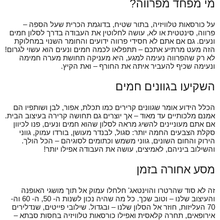
מי מפחד מפרווה?
על כורסאות טלוויזיה, בתור שטיח, בדוגמת הכרית שעל הספה –
פרווה, סינטטית או לא, עושה לחלוטין את העבודה בדרך לסלון חמים
ונעים. גם אם אתם לא חסידי פרווה ידועים והחומר השנוי במחלוקת
הזה מעט מרתיע אתכם – תתפלאו לכמה חמים ונעים הוא עשוי לגרום!
לא רק שהפרווה נעימה למגע, היא מעניקה תחושת מערה חמימה
ונעימה שכיף להעביר איתה את החורף – ואת הקיץ.
השקיעו בגוונים חמים
הכלל הידוע אומר שגוונים קרירים כמו תכלת, אפור, לבן ושותפיו הם
אמנם מלכותיים עד מאוד – אך יוצרים גם תחושה קרירה בעיצוב הבית.
אם אתם מעוניינים להשיג מראה לסלון שהוא חמים ונעים, פנו לכיוון
סקלת הצבעים החמה יותר: סגול, לבנדר מעושן, בורדו עמוק, גווני
הירוק והחום השונים, גווני משמש וכתומים לסוגיהם – הכל הולך.
והשילוב ביניהם, לאמיצים, עושה את העבודה אפילו יותר!
מסע אחורה בזמן
זה לא סוד שהרטרו והוינטאג' חלחלו עמוק אל תוך מושגי האופנה
והעיצוב שלנו – וטוב שכך. כל מה שהיה נכון לשנות ה- 50, ה- 60 וה-
70 העליזות, חוזר אל הסלון שלנו – ובגדול. שילובי פייטים, שנדלירים
אירופאים, תחרה קלאסית ואפילו כורסאות טלוויזיה בחסות סבתא –