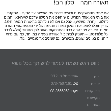
תאורה חמה – סלון חם!
אם אתם מהמשקיענים ורוצים ללכת עם העיצוב עד הסוף – התקנת
אח ביתי הוא אחד הפריטים שיהפכו את הסלון שלכם לאירופאי וחמים
לחלוטין (תרתי משמע). אבל גם אם לא נולדתם בראשית המאה ה-18,
עדיין תוכלו לעצב את הסלון בצורה חמימה על ידי הוספת גופי תאורה
חמים. תאורה צהבהבה רכה והתרחקות מאור לבן מסנוור (שלא לדבר
על פלורנסט) – תעניק לבית כולו אווירה נעימה במיוחד, כמו גם נרות
ריחניים בגוונים שונים, מבערים עם שמנים ארומנטיים ועוד.
ניווט ראשי
נשמח לעמוד לרשותך בכל נושא
אשדוד תל חי 9/12
בית
טל:
073-7597161
אודות
פרויקטים
פקס: 08-8666363
תקשורת
מאמרים