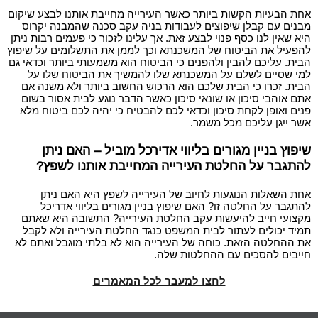
אחת הבעיות הקשות ביותר כאשר העירייה מחייבת אותנו לבצע שיקום
מבנים עם קבלן שיפוצים לעבודות בניה עקב סכנה שהמבנה יקרוס
היא שאין לנו כסף פנוי לבצע זאת. אך עלינו לזכור כי פעמים רבות ניתן
להפעיל את הביטוח של המשכנתא וכך לממן את התשלומים על שיפוץ
הבית. עליכם להבין ולהפנים כי הביטוח הוא משמעותי ביותר וכדאי גם
למי שסיים לשלם על המשכנתא שלו להמשיך את הביטוח שלו על
הבית. זכרו כי הבית שלכם הוא הרכוש החשוב ביותר ולא משנה אם
אתם אוהבי סיכון או שונאי סיכון כאשר הדבר נוגע לבית אסור בשום
פנים ואופן לקחת סיכון וכדאי לכם להבטיח כי יהיה לכם ביטוח מלא
אשר ייגן עליכם מכל משמר.
שיפוץ בניין מגורים בליווי אדירכל מוביל – האם ניתן
להתגבר על החלטת העירייה המחייבת אותנו לשפץ?
אחת השאלות הנוגעות לחיוב של העירייה לשפץ היא האם ניתן
להתגבר על החלטה זו? האם שיפוץ בניין מגורים בליווי אדריכל
מקצועי חייב להיעשות עקב החלטת העירייה? התשובה היא שאתם
תמיד יכולים לעתור לבית המשפט כנגד החלטת העירייה ולא לקבל
את ההחלטה הזאת. כוחה של העירייה הוא לא בלתי מוגבל ואתם לא
חייבים להסכים עם ההחלטות שלה.
לחצו למעבר לכל המאמרים