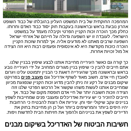
המהפכה החוקתית של בית המשפט העליון בהובלתו של כבוד השופט
אהרון נובעת בראש ובראשונה בעקבות חוק יסוד כבוד האדם וחרותו.
כחלק מכך הוכרה זכות הקניין הפרטי וקיבלה מעמד על במשפט
הישראלי. לעובדה זו יש השפעה גדולה על חייהם של אזרחי ישראל
השפעה שרבים מאתנו לא מודעים אליה. אך למרות שזכות הקניין
הוכרה כזכות מקודשת היא לא אינסופית ופעמים רבות היא זזה הצידה
אל מול זכויות אחרות.
כך קורה גם כאשר העירייה מחייבת אותנו לבצע שיפוץ בבניין שלנו.
אתם חייבים להבין כי שיפוץ בניין מגורים המחויב על ידי העירייה נובע
בראש ובראשונה מכך שהעירייה דואגת כי הבניין יתמוטט עלינו ויגרום
לאובדן חיי אדם. חשוב מאוד לשתף אדריכל וגם
מעצב פנים
בפרויקט
שיקום מבנים על רקע זה ניתן להבין מדוע זכות הקניין שנפגעת מכיוון
שמחייבים אותנו לעשות משהו שקשור אל הרכוש הפרטי שלנו זזה
הצידה וזכות חשובה יותר של חיי אדם תופסת מקום של כבוד.
אך
חייבים להזכיר כי יש עיריות ואדריכלים ומעצבי פנים שמחייבות לשפץ
בניינים עקב שיקולי יופי וחן. עיריות אלו רוצות להבטיח כי הרחובות
יהיו היפים ביותר והמרשימים ביותר ועל כן הן מחייבות בחוק את
הדיירים לשפץ את בנייניהם ולהפוך את חזיתות הבית לחדשות ויפות.
חשיבות הביטוח של האדריכל בשיקום מבנים