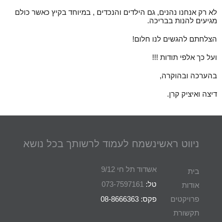
לא רק אנחנו נהנים, גם הילדים והנכדים , במיוחד בקיץ כאשר כולם
מגיעים להנות בבריכה.
הצלחתם להגשים לנו חלום!
ועל כך אלפי תודות !!!
בהערכה ובהוקרה,
דיצה ואיציק קרן.
ניווט ראשי
נשמח לעמוד לרשותך בכל נושא
אשדוד תל חי 9/12
בית
טל:
073-7597161
אודות
פרויקטים
פקס: 08-8666363
תקשורת