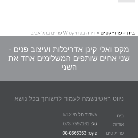
בית
»
פרוייקטים
»
דירה בפרויקט W פריים בתל אביב
מקס ואלי קינן אדריכלות ועיצוב פנים -
שני אחים שותפים המשלימים אחד את
השני
ניווט ראשי
נשמח לעמוד לרשותך בכל נושא
אשדוד תל חי 9/12
בית
טל:
073-7597161
אודות
פרויקטים
פקס: 08-8666363