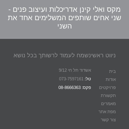
מקס ואלי קינן אדריכלות ועיצוב פנים -
שני אחים שותפים המשלימים אחד את
השני
ניווט ראשי
נשמח לעמוד לרשותך בכל נושא
אשדוד תל חי 9/12
בית
טל:
073-7597161
אודות
פרויקטים
פקס: 08-8666363
תקשורת
מאמרים
מפת אתר
צור קשר